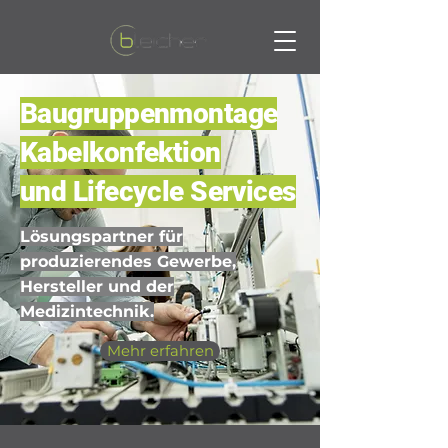
Baugruppenmontage
Kabelkonfektion
und Lifecycle Services
Lösungspartner für
produzierendes Gewerbe,
Hersteller und der
Medizintechnik.
Mehr erfahren